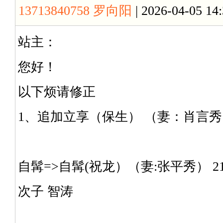
13713840758 罗向阳
| 2026-04-05 14
站主：
您好！
以下烦请修正
1、追加立享（保生） （妻：肖言秀
自髯=>自髯(祝龙）（妻:张平秀） 2
次子 智涛