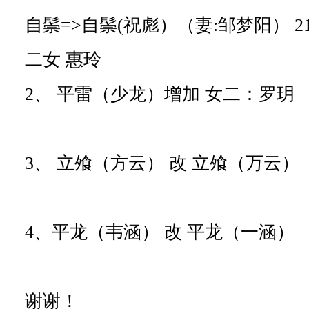
自鬃=>自鬃(祝彪）（妻:邹梦阳） 2
二女 惠玲
2、 平雷（少龙）增加 女二：罗玥
3、 立飧（方云） 改 立飧（万云）
4、平龙（韦涵） 改 平龙（一涵）
谢谢！