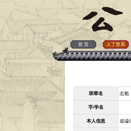
首 页
人丁世系
班辈名
志魁 
字/学名
本人信息
追谥