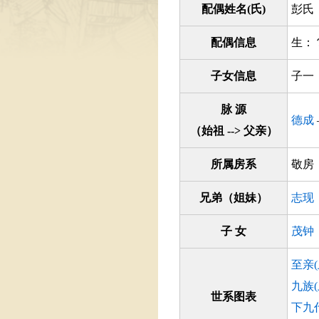
配偶姓名(氏)
彭氏
配偶信息
生：
子女信息
子一
脉 源
德成
（始祖 --> 父亲）
所属房系
敬
兄弟（姐妹）
志现
子 女
茂钟
至亲
九族
世系图表
下九