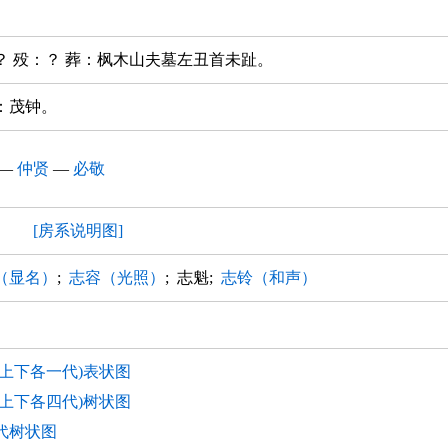
？ 殁：？ 葬：枫木山夫墓左丑首未趾。
：茂钟。
—
仲贤
—
必敬
房
[房系说明图]
（显名）
;
志容（光照）
; 志魁;
志铃（和声）
(上下各一代)表状图
(上下各四代)树状图
代树状图