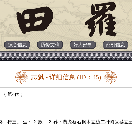
综合信息
历修文稿
好人好事
商机信息
志魁 - 详细信息 (ID：45)
（ 第4代 ）
僖，行三。 生：？ 殁：？ 葬：黄龙桥右枫木左边二排附父墓左