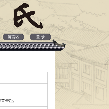
留言区
登 录
丑首未趾。