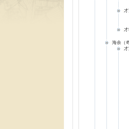
才
才
海余（
才