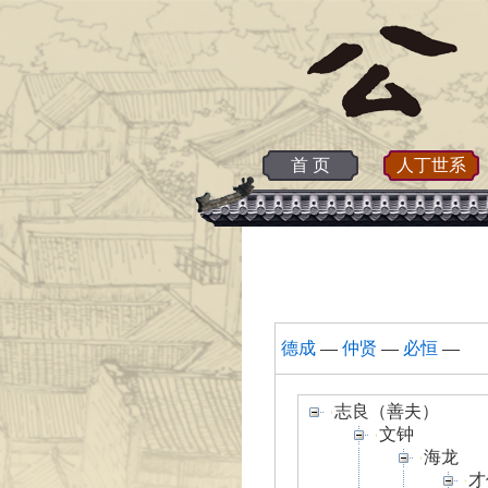
首 页
人丁世系
德成
—
仲贤
—
必恒
—
志良（善夫）
文钟
海龙
才