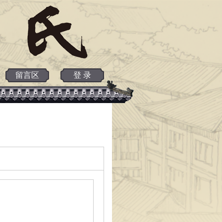
留言区
登 录