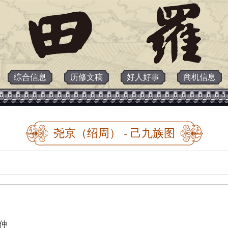
综合信息
历修文稿
好人好事
商机信息
尧京（绍周） - 己九族图
仲