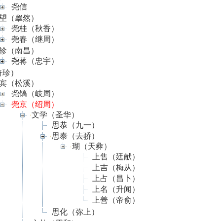
尧信
望（睾然）
尧桂（秋香）
尧春（继周）
轸（南昌）
尧蒋（忠宇）
奇珍）
宾（松溪）
尧镐（岐周）
尧京（绍周）
文学（圣华）
思恭（九一）
思泰（去骄）
瑚（天彜）
上售（廷献）
上吉（梅从）
上占（昌卜）
上名（升闻）
上善（帝俞）
思化（弥上）