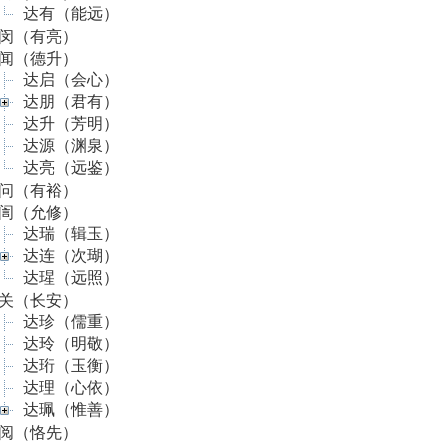
达有（能远）
闵（有亮）
闻（德升）
达启（会心）
达朋（君有）
达升（芳明）
达源（渊泉）
达亮（远鉴）
问（有裕）
訚（允修）
达瑞（辑玉）
达连（次瑚）
达瑆（远照）
关（长安）
达珍（儒重）
达玲（明敬）
达珩（玉衡）
达理（心依）
达珮（惟善）
阅（恪先）