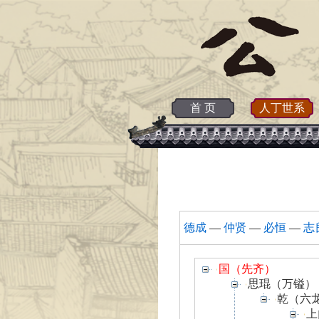
首 页
人丁世系
德成
—
仲贤
—
必恒
—
志
国（先齐）
思琨（万镒）
乾（六
上