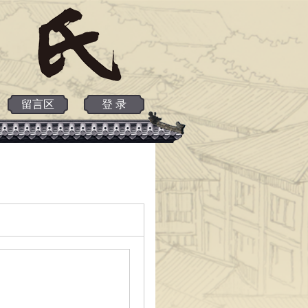
留言区
登 录