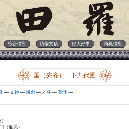
综合信息
历修文稿
好人好事
商机信息
国（先齐） - 下九代图
良
—
文钟
—
海余
—
才斗
—
尧守
—
龙）
门（显亮）